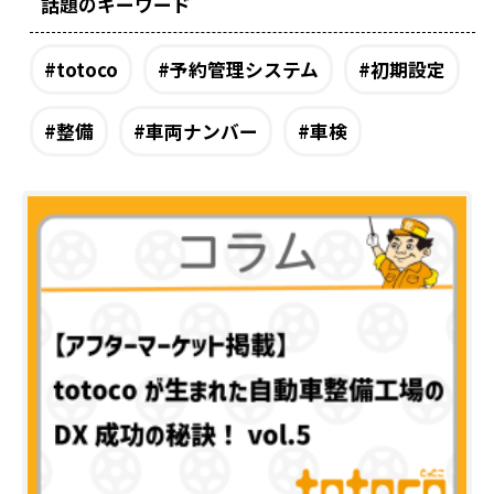
話題のキーワード
#
totoco
#
予約管理システム
#
初期設定
#
整備
#
車両ナンバー
#
車検