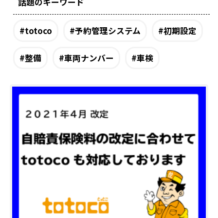
話題のキーワード
#
totoco
#
予約管理システム
#
初期設定
#
整備
#
車両ナンバー
#
車検