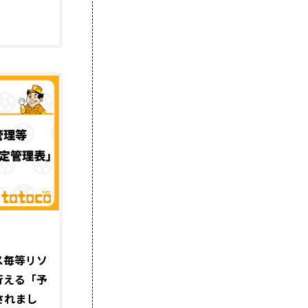
ス毎等リソ
行える「予
されまし