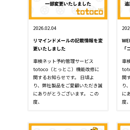
2026.02.04
202
リマインドメールの記載情報を変
W
更いたしました
「
車検ネット予約管理サービス
車
totoco（とっとこ）機能改修に
to
関するお知らせです。 日頃よ
関
り、弊社製品をご愛顧いただき誠
り
にありがとうございます。 この
に
度、
度