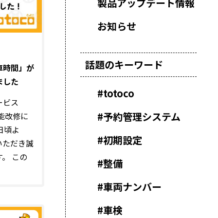
製品アップデート情報
お知らせ
話題のキーワード
車時間」が
ました
#
totoco
ービス
#
予約管理システム
機能改修に
日頃よ
#
初期設定
いただき誠
。 この
#
整備
#
車両ナンバー
#
車検