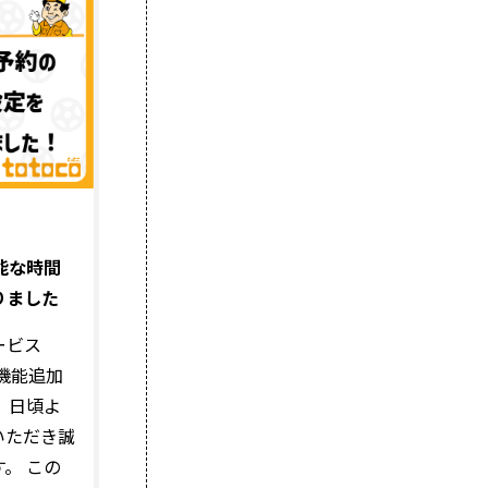
能な時間
りました
ービス
新機能追加
 日頃よ
いただき誠
。 この