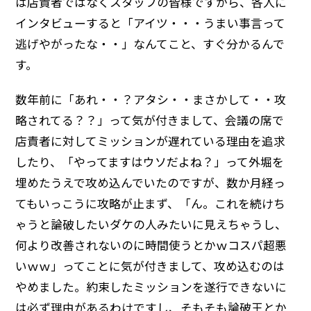
は店責者ではなくスタッフの皆様ですから、各人に
インタビューすると「アイツ・・・うまい事言って
逃げやがったな・・」なんてこと、すぐ分かるんで
す。
数年前に「あれ・・？アタシ・・まさかして・・攻
略されてる？？」って気が付きまして、会議の席で
店責者に対してミッションが遅れている理由を追求
したり、「やってますはウソだよね？」って外堀を
埋めたうえで攻め込んでいたのですが、数か月経っ
てもいっこうに攻略が止まず、「ん。これを続けち
ゃうと論破したいダケの人みたいに見えちゃうし、
何より改善されないのに時間使うとかｗコスパ超悪
いｗｗ」ってことに気が付きまして、攻め込むのは
やめました。約束したミッションを遂行できないに
は必ず理由があるわけですし、そもそも論破王とか