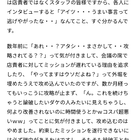
は店責者ではなくスタッフの皆様ですから、各人に
インタビューすると「アイツ・・・うまい事言って
逃げやがったな・・」なんてこと、すぐ分かるんで
す。
数年前に「あれ・・？アタシ・・まさかして・・攻
略されてる？？」って気が付きまして、会議の席で
店責者に対してミッションが遅れている理由を追求
したり、「やってますはウソだよね？」って外堀を
埋めたうえで攻め込んでいたのですが、数か月経っ
てもいっこうに攻略が止まず、「ん。これを続けち
ゃうと論破したいダケの人みたいに見えちゃうし、
何より改善されないのに時間使うとかｗコスパ超悪
いｗｗ」ってことに気が付きまして、攻め込むのは
やめました。約束したミッションを遂行できないに
は必ず理由があるわけですし、そもそも論破王とか